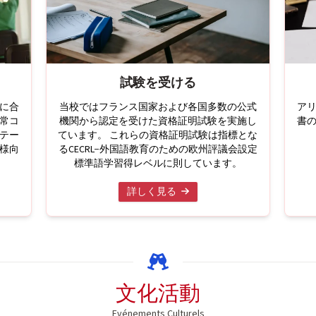
試験を受ける
に合
当校ではフランス国家および各国多数の公式
ア
常コ
機関から認定を受けた資格証明試験を実施し
書
テー
ています。 これらの資格証明試験は指標とな
様向
るCECRL−外国語教育のための欧州評議会設定
標準語学習得レベルに則しています。
詳しく見る
文化活動
Evénements Culturels