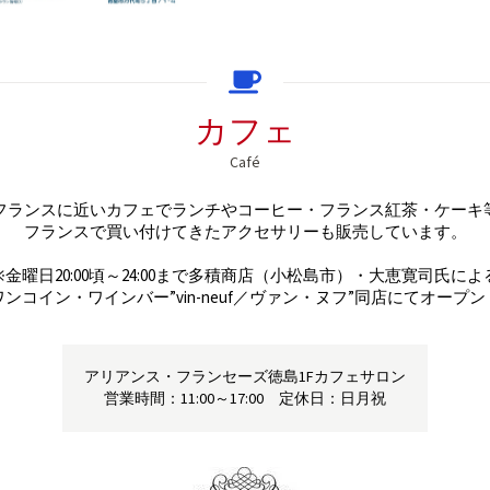
カフェ
Café
フランスに近いカフェでランチやコーヒー・フランス紅茶・ケーキ等
フランスで買い付けてきたアクセサリーも販売しています。

※金曜日20:00頃～24:00まで多積商店（小松島市）・大恵寛司氏による
ワンコイン・ワインバー”vin-neuf／ヴァン・ヌフ”同店にてオープン
アリアンス・フランセーズ徳島1Fカフェサロン

営業時間：11:00～17:00　定休日：日月祝