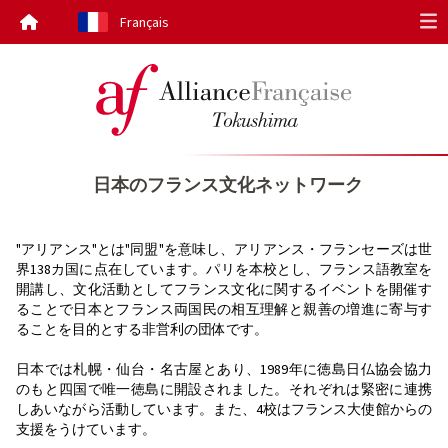
Français
Op
日本のフランス文化ネットワーク
"アリアンス"とは"同盟"を意味し、アリアンス・フランセーズは世
界138カ国に点在しています。パリを本校とし、フランス語教室を
開講し、文化活動としてフランス文化に関するイベントを開催す
ることで日本とフランス両国民の相互理解と親善の増進に寄与す
ることを目的とする非営利の団体です。
日本では札幌・仙台・名古屋とあり、1989年に徳島日仏協会協力
のもと四国で唯一徳島に開設されました。それぞれは緊密に連携
しあいながら活動しています。また、4校はフランス大使館からの
支援をうけています。